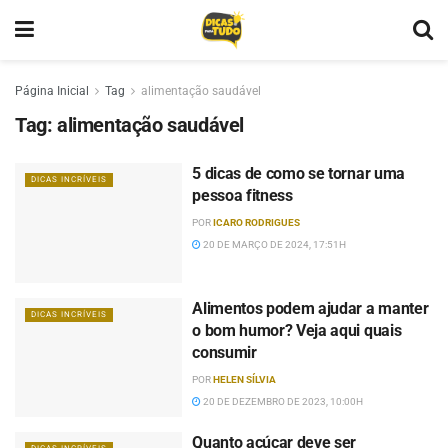
Página Inicial
Tag
alimentação saudável
Tag:
alimentação saudável
5 dicas de como se tornar uma
DICAS INCRÍVEIS
pessoa fitness
POR
ICARO RODRIGUES
20 DE MARÇO DE 2024, 17:51H
Alimentos podem ajudar a manter
DICAS INCRÍVEIS
o bom humor? Veja aqui quais
consumir
POR
HELEN SÍLVIA
20 DE DEZEMBRO DE 2023, 10:00H
Quanto açúcar deve ser